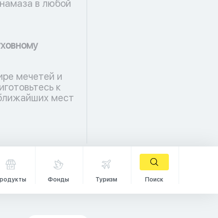
намаза в любой
уховному
ире мечетей и
иготовьтесь к
 ближайших мест
родукты
Фонды
Туризм
Поиск