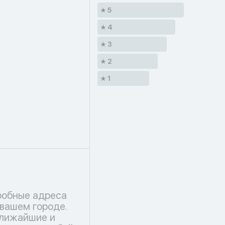
5
4
3
2
1
робные адреса
 вашем городе.
ближайшие и