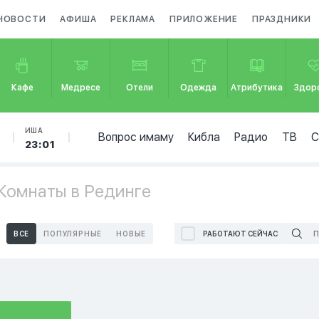
НОВОСТИ
АФИША
РЕКЛАМА
ПРИЛОЖЕНИЕ
ПРАЗДНИКИ
Кафе
Медресе
Отели
Одежда
Атрибутика
Здор
ИША
Вопрос имаму
Кибла
Радио
ТВ
23:01
Комнаты в Рединге
ВСЕ
ПОПУЛЯРНЫЕ
НОВЫЕ
РАБОТАЮТ СЕЙЧАС