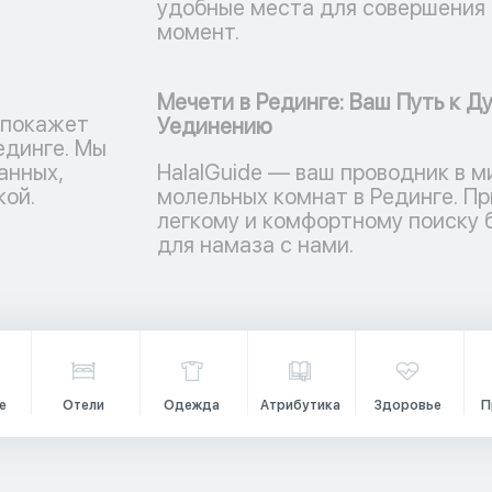
удобные места для совершения 
момент.
Мечети в Рединге: Ваш Путь к Д
 покажет
Уединению
единге. Мы
анных,
HalalGuide — ваш проводник в м
кой.
молельных комнат в Рединге. Пр
легкому и комфортному поиску
для намаза с нами.
е
Отели
Одежда
Атрибутика
Здоровье
П