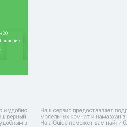
 +20
обавление
.
о и удобно
Наш сервис предоставляет под
ваш верный
молельных комнат и намазхан в
 удобным в
HalalGuide поможет вам найти 