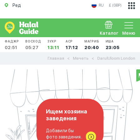
Ред
RU
£ (GBP)
Каталог
Меню
ФАДЖР
ВОСХОД
ЗУХР
АСР
МАГРИБ
ИША
02:51
05:27
13:11
17:12
20:40
23:05
Главная
Мечеть
DarulUloom London
Ищем хозяина
заведения
Добавили бы
фото заведения..