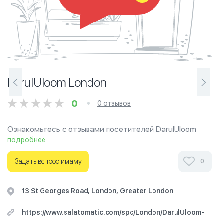
DarulUloom London
0
0 отзывов
Ознакомьтесь с отзывами посетителей DarulUloom
London в г.Ред на фотографиях и узнайте о часах
подробнее
работы. Ваше духовное путешествие начинается
здесь.
Задать вопрос имаму
0
13 St Georges Road, London, Greater London
https://www.salatomatic.com/spc/London/DarulUloom-