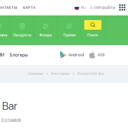
войти
ОНТАКТЫ
КАРТА
RU
£ (GBP)
овье
Продукты
Фонды
Туризм
Поиск
МИ
Блогеры
Android
iOS
Главная
Ресторан
Ocean Fish Bar
 Bar
0 отзывов