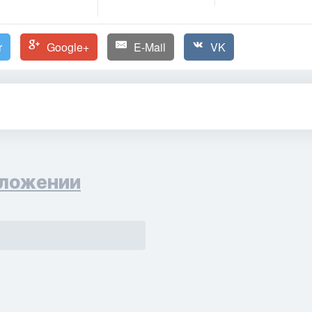
r
Google+
E-Mail
VK
ложении