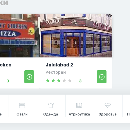
ки
icken
Jalalabad 2
Ресторан
3
3
е
Отели
Одежда
Атрибутика
Здоровье
П