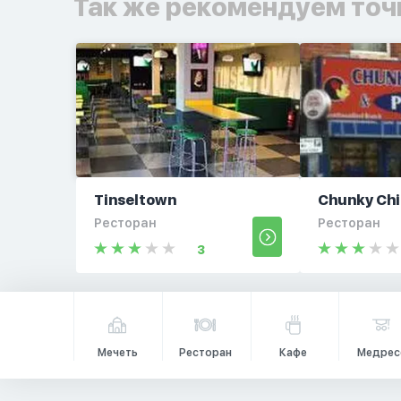
Так же рекомендуем точ
Tinseltown
Chunky Ch
Ресторан
Ресторан
3
Мечеть
Ресторан
Кафе
Медрес