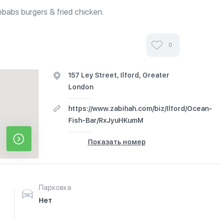
kebabs burgers & fried chicken.
0
157 Ley Street, Ilford, Greater
London
https://www.zabihah.com/biz/Ilford/Ocean-
Fish-Bar/RxJyuHKumM
Показать номер
Парковка
Нет