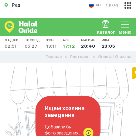
Ред
RU
£ (GBP)
Каталог
Меню
ФАДЖР
ВОСХОД
ЗУХР
АСР
МАГРИБ
ИША
02:51
05:27
13:11
17:12
20:40
23:05
Главная
Ресторан
Oriental Khazana
Ищем хозяина
заведения
Добавили бы
фото заведения..