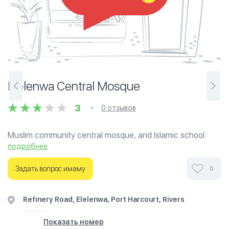
Elelenwa Central Mosque
3
0 отзывов
Muslim community central mosque, and Islamic school.
500 meters from Aba Express Way and Elelenwa Junction.
подробнее
Ознакомьтесь с отзывами посетителей Elelenwa
Задать вопрос имаму
0
Central Mosque в г.Рек на фотографиях и узнайте о
часах работы. Ваше духовное путешествие начинается
Refinery Road, Elelenwa, Port Harcourt, Rivers
здесь.
Показать номер