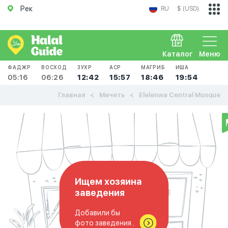
Рек
RU
$ (USD)
Каталог
Меню
ФАДЖР
ВОСХОД
ЗУХР
АСР
МАГРИБ
ИША
05:16
06:26
12:42
15:57
18:46
19:54
Главная
Мечеть
Elelenwa Central Mosque
Ищем хозяина
заведения
Добавили бы
фото заведения..