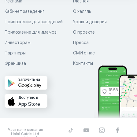
Реклама
Главная
Кабинет заведения
О халяль
Приложение для заведений
Уровни доверия
Приложение для имамов
О проекте
Инвесторам
Пресса
Партнеры
СМИ о нас
Франшиза
Контакты
Загрузить на
Доступно в
App Store
Частная компания
Halal Guide Ltd.