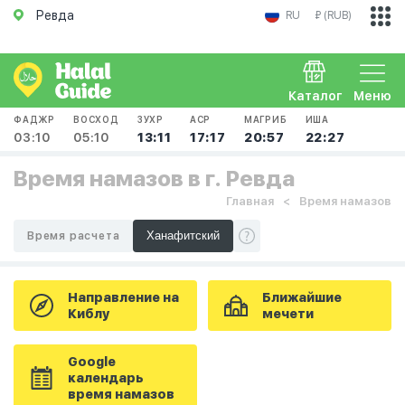
Ревда
RU
₽ (RUB)
Каталог
Меню
ФАДЖР
ВОСХОД
ЗУХР
АСР
МАГРИБ
ИША
03:10
05:10
13:11
17:17
20:57
22:27
Время намазов в г. Ревда
Главная
Время намазов
Время расчета
Направление на
Ближайшие
Киблу
мечети
Google
календарь
время намазов