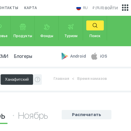
войти
ОНТАКТЫ
КАРТА
RU
₽ (RUB)
овье
Продукты
Фонды
Туризм
Поиск
СМИ
Блогеры
Android
iOS
Главная
Время намазов
рь
Ноябрь
Распечатать