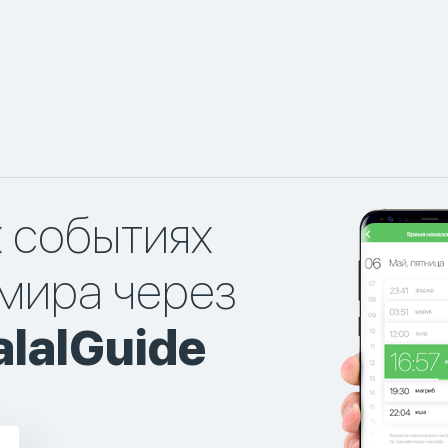
х событиях
мира через
lalGuide