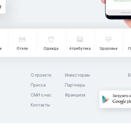
е
Отели
Одежда
Атрибутика
Здоровье
П
О проекте
Инвесторам
В
Пресса
Партнеры
й
СМИ о нас
Франшиза
Загрузить 
Контакты