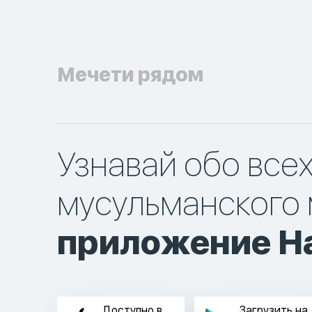
Мечети рядом
Узнавай обо все
мусульманского 
приложение Ha
Доступно в
Загрузить на