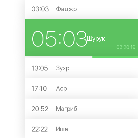
03:03
Фаджр
05:03
Шурук
03:20:19
13:05
Зухр
17:10
Аср
20:52
Магриб
22:22
Иша