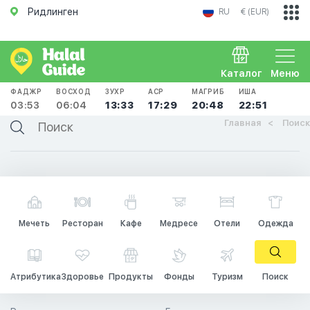
Ридлинген
RU
€ (EUR)
Каталог
Меню
ФАДЖР
ВОСХОД
ЗУХР
АСР
МАГРИБ
ИША
03:53
06:04
13:33
17:29
20:48
22:51
Главная
Поиск
Мечеть
Ресторан
Кафе
Медресе
Отели
Одежда
Атрибутика
Здоровье
Продукты
Фонды
Туризм
Поиск