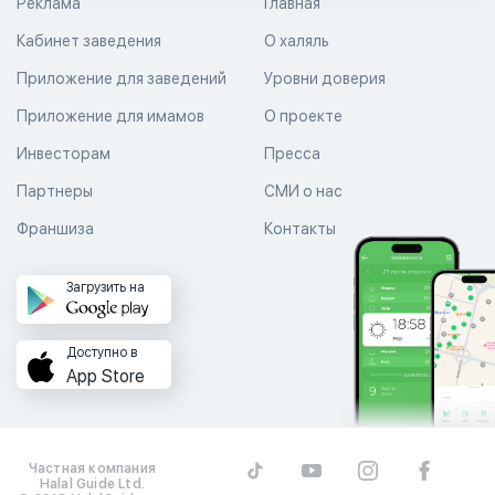
Реклама
Главная
Кабинет заведения
О халяль
Приложение для заведений
Уровни доверия
Приложение для имамов
О проекте
Инвесторам
Пресса
Партнеры
СМИ о нас
Франшиза
Контакты
Загрузить на
Доступно в
App Store
Частная компания
Halal Guide Ltd.