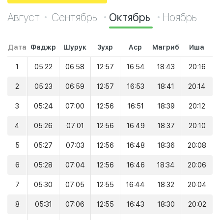
Август
Сентябрь
Октябрь
Ноябрь
Дата
Фаджр
Шурук
Зухр
Аср
Магриб
Иша
1
05:22
06:58
12:57
16:54
18:43
20:16
2
05:23
06:59
12:57
16:53
18:41
20:14
3
05:24
07:00
12:56
16:51
18:39
20:12
4
05:26
07:01
12:56
16:49
18:37
20:10
5
05:27
07:03
12:56
16:48
18:36
20:08
6
05:28
07:04
12:56
16:46
18:34
20:06
7
05:30
07:05
12:55
16:44
18:32
20:04
8
05:31
07:06
12:55
16:43
18:30
20:02