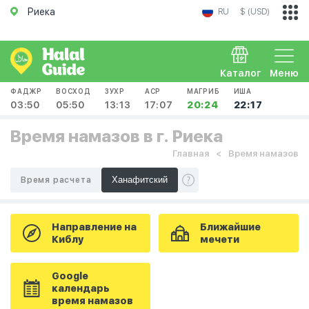
Риека
RU
$ (USD)
Каталог
Меню
ФАДЖР
ВОСХОД
ЗУХР
АСР
МАГРИБ
ИША
03:50
05:50
13:13
17:07
20:24
22:17
Время намазов в г. Риека
Главная
Время намазов
Время расчета
Направление на
Ближайшие
Киблу
мечети
Google
календарь
время намазов