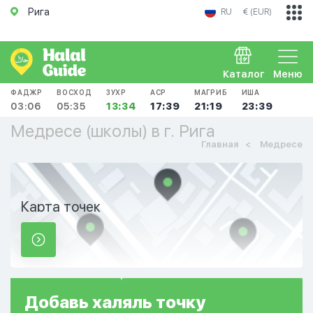
Рига
RU
€ (EUR)
Каталог
Меню
ФАДЖР
ВОСХОД
ЗУХР
АСР
МАГРИБ
ИША
03:06
05:35
13:34
17:39
21:19
23:39
Медресе (школы) в г. Рига
Главная
Медресе
Карта точек
Добавь
халяль
точку