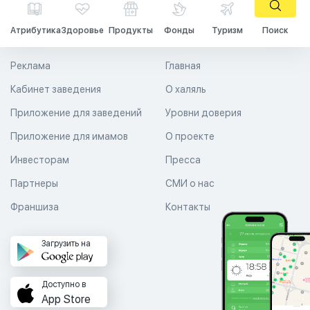
Атрибутика
Здоровье
Продукты
Фонды
Туризм
Поиск
Реклама
Главная
Кабинет заведения
О халяль
Приложение для заведений
Уровни доверия
Приложение для имамов
О проекте
Инвесторам
Пресса
Партнеры
СМИ о нас
Франшиза
Контакты
Загрузить на
Доступно в
App Store