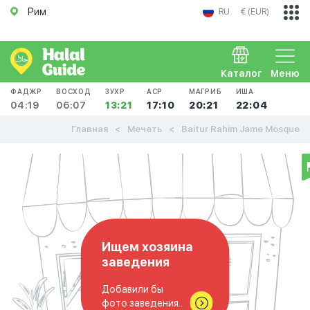
Рим
RU
€ (EUR)
Каталог
Меню
ФАДЖР
ВОСХОД
ЗУХР
АСР
МАГРИБ
ИША
04:19
06:07
13:21
17:10
20:21
22:04
Главная
Мечеть
Baitur Rahim Jame Mosque
Ищем хозяина
заведения
Добавили бы
фото заведения..