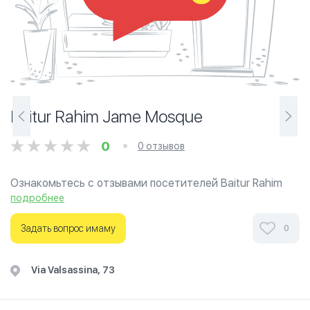
Baitur Rahim Jame Mosque
0
0 отзывов
Ознакомьтесь с отзывами посетителей Baitur Rahim
Jame Mosque в г.Рим на фотографиях и узнайте о часах
подробнее
работы. Ваше духовное путешествие начинается
здесь.
Задать вопрос имаму
0
Via Valsassina, 73