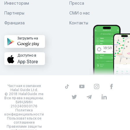
Инвесторам
Пресса
Партнеры
СМИ о нас
Франшиза
Контакты
Загрузить на
Доступно в
App Store
Частная компания
Halal Guide Ltd.
© 2018 HalalGuide.me
Все права защищены.
БИН/ИИН
210240900176
Политика
конфиденциальности
Пользовательское
соглашение
Правилами защиты