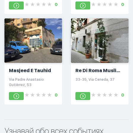
0
0
Masjeed E Tauhid
Re Di Roma Muslim
Centre (RMC)
Via Padre Anastasio
33-35, Via Ceneda, 37
Gutièrrez, 53
0
0
Узнавай обо всех событиях