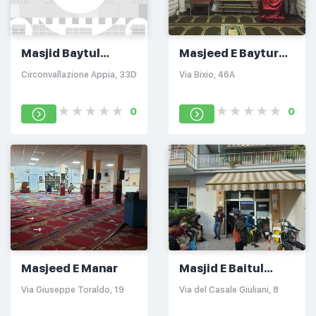
Masjid Baytul
Masjeed E Baytur
Mamur
Rahman
Circonvallazione Appia, 33D
Via Bixio, 46A
0
0
Masjeed E Manar
Masjid E Baitul
Aman
Via Giuseppe Toraldo, 19
Via del Casale Giuliani, 8