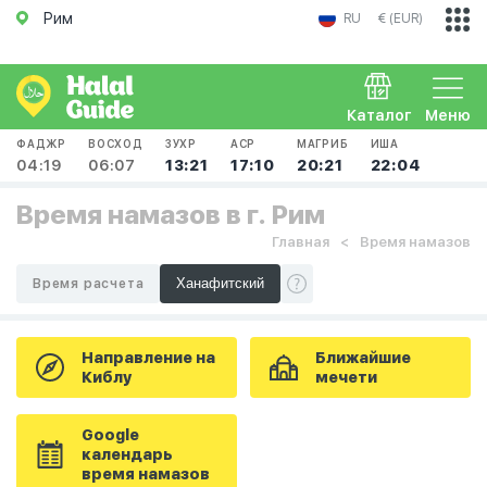
Рим
RU
€ (EUR)
Каталог
Меню
ФАДЖР
ВОСХОД
ЗУХР
АСР
МАГРИБ
ИША
04:19
06:07
13:21
17:10
20:21
22:04
Время намазов в г. Рим
Главная
Время намазов
Время расчета
Направление на
Ближайшие
Киблу
мечети
Google
календарь
время намазов