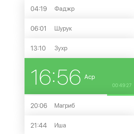
04:19
Фаджр
06:01
Шурук
13:10
Зухр
16:56
Аср
00:49:27
20:06
Магриб
21:44
Иша