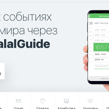
х событиях
мира через
lalGuide
е
Отели
Одежда
Атрибутика
Здоровье
П