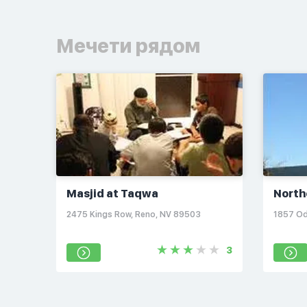
Мечети рядом
Masjid at Taqwa
North
Comm
2475 Kings Row, Reno, NV 89503
1857 Od
3