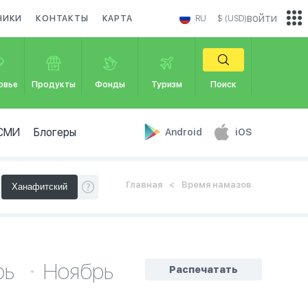
войти
НИКИ
КОНТАКТЫ
КАРТА
RU
$ (USD)
овье
Продукты
Фонды
Туризм
Поиск
СМИ
Блогеры
Android
iOS
Главная
Время намазов
рь
Ноябрь
Распечатать