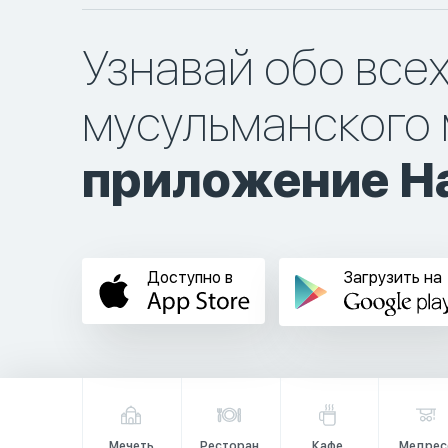
Узнавай обо все
мусульманского 
приложение Ha
Доступно в
Загрузить на
Мечеть
Ресторан
Кафе
Медрес