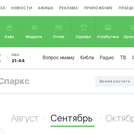
АЗА
НОВОСТИ
АФИША
РЕКЛАМА
ПРИЛОЖЕНИЕ
ПРАЗД
Кафе
Медресе
Отели
Одежда
Атрибутика
Здор
Б
ИША
Вопрос имаму
Кибла
Радио
ТВ
6
21:44
-Спаркс
Время расчета
Август
Сентябрь
Октяб