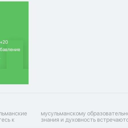
 +20
обавление
.
ульманские
ессу, где
тесь к
знания и духовность встречаютс