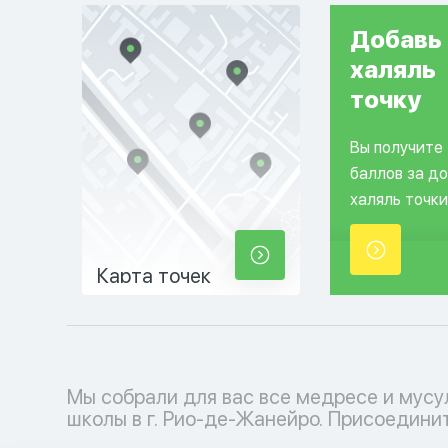
Добавь
халяль
точку
Вы получите
баллов за д
халяль точки
Карта точек
Мы собрали для вас все медресе и мус
мусульманскому образовательному проц
школы в г. Рио-де-Жанейро. Присоедини