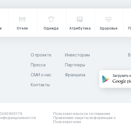
е
Отели
Одежда
Атрибутика
Здоровье
П
О проекте
Инвесторам
В
Пресса
Партнеры
й
СМИ о нас
Франшиза
Загрузить 
Контакты
0240900176
Пользовательское соглашение
онфиденциальности
Правилами защиты информации о
Пользователях