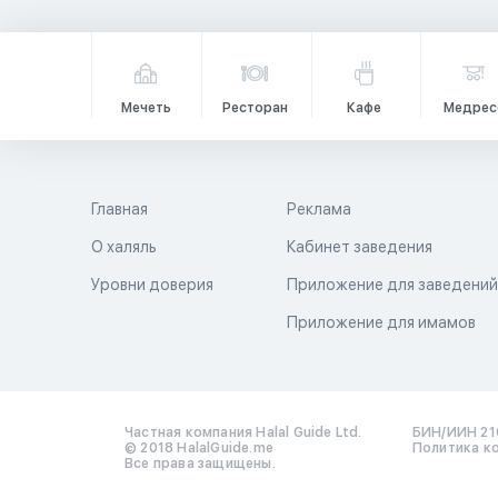
Мечеть
Ресторан
Кафе
Медрес
Главная
Реклама
О халяль
Кабинет заведения
Уровни доверия
Приложение для заведени
Приложение для имамов
Частная компания Halal Guide Ltd.
БИН/ИИН 21
© 2018 HalalGuide.me
Политика к
Все права защищены.