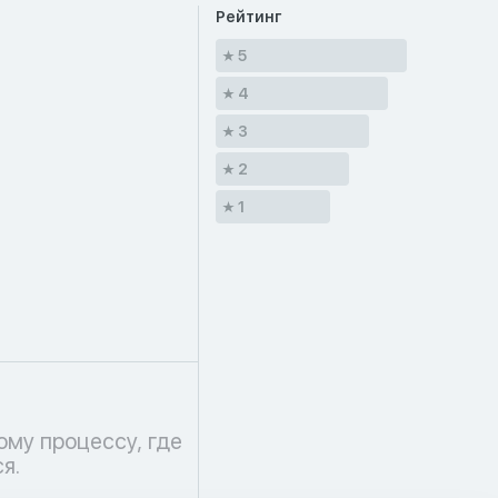
Рейтинг
5
4
3
2
1
я.