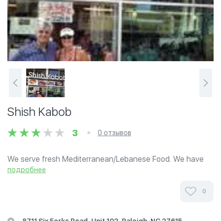
Shish Kabob
3
0 отзывов
We serve fresh Mediterranean/Lebanese Food. We have
Gyro Style Sandwhiches, Kabobs, Platters, Salads, Sides,
подробнее
Kids Meals, and more. We also offer catering services and
sell some of our menu items...
0