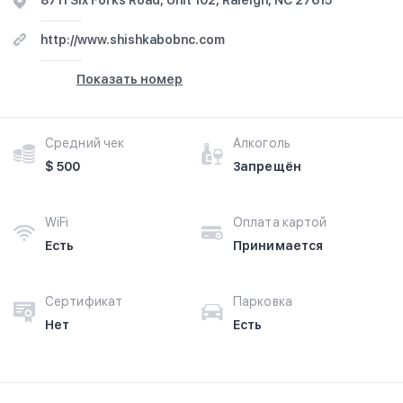
8711 Six Forks Road, Unit 102, Raleigh, NC 27615
http://www.shishkabobnc.com
Показать номер
Средний чек
Алкоголь
$ 500
Запрещён
WiFi
Оплата картой
Есть
Принимается
Сертификат
Парковка
Нет
Есть