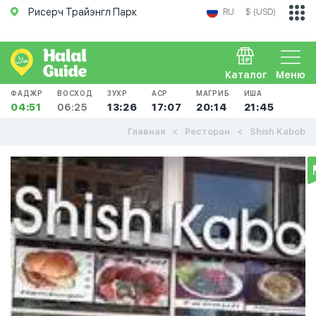
Рисерч Трайэнгл Парк
RU
$ (USD)
Каталог
Меню
ФАДЖР
ВОСХОД
ЗУХР
АСР
МАГРИБ
ИША
04:51
06:25
13:26
17:07
20:14
21:45
Главная
Ресторан
Shish Kabob