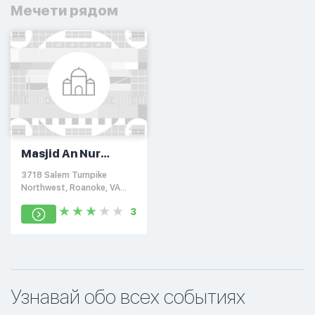
Мечети рядом
Masjid An Nur
Islamic Center
3718 Salem Turnpike
Northwest, Roanoke, VA
24017
3
Узнавай обо всех событиях