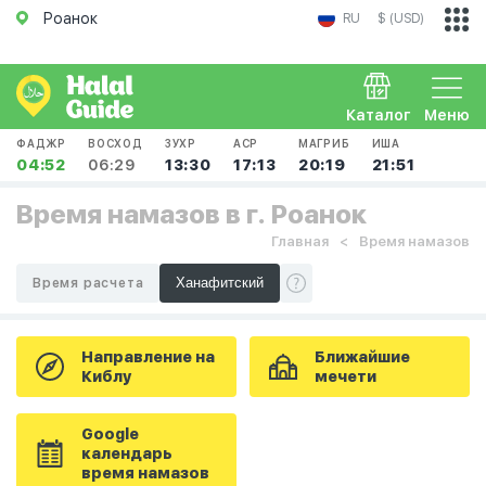
Роанок
RU
$ (USD)
Каталог
Меню
ФАДЖР
ВОСХОД
ЗУХР
АСР
МАГРИБ
ИША
04:52
06:29
13:30
17:13
20:19
21:51
Время намазов в г. Роанок
Главная
Время намазов
Время расчета
Направление на
Ближайшие
Киблу
мечети
Google
календарь
время намазов