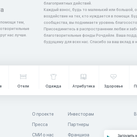
благоприятных действий.
та
Каждый взнос, будь то маленький или большой, 
воздействие на тех, кто нуждается в помощи. Б
 помощи тем,
сообщества, вы поднимаете уровень благосостоян
аготворительные
Присоединитесь в распространении любви и заб
руг нас лучше.
благотворительные фонды Рочдейле. Ваша подд
будущему для всех нас. Спасибо за ваш вклад в
е
Отели
Одежда
Атрибутика
Здоровье
П
О проекте
Инвесторам
В
Пресса
Партнеры
й
СМИ о нас
Франшиза
Загрузить 