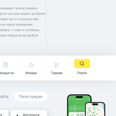
оказывает значительное
удучи частью нашего доброго
ия тех, кто вокруг вас.
оты через халяльные
ержка — ключ к лучшему
 наше общее дело добра!
родукты
Фонды
Туризм
Поиск
ойти
Регистрация
на
Доступно в