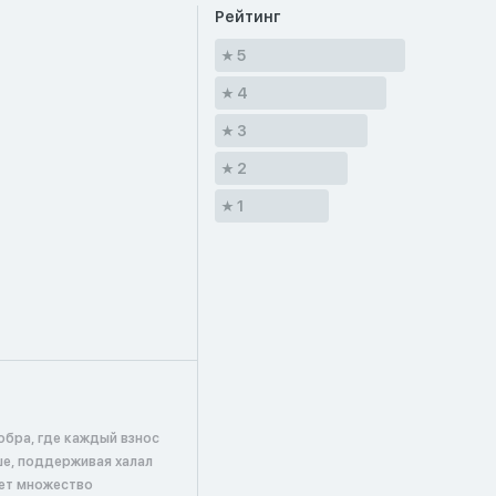
Рейтинг
5
4
3
2
1
обра, где каждый взнос
ше, поддерживая халал
ает множество