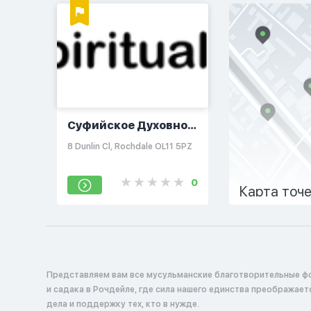
Суфийское Духовное
Общество
8 Dunlin Cl, Rochdale OL11 5PZ
0
Карта точ
Представляем вам все мусульманские благотворительные ф
и садака в Рочдейле, где сила нашего единства преображает
дела и поддержку тех, кто в нужде.