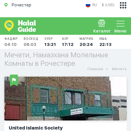
Рочестер
RU
$ (USD)
Каталог
Меню
ФАДЖР
ВОСХОД
ЗУХР
АСР
МАГРИБ
ИША
04:10
06:03
13:21
17:12
20:24
22:13
Мечети, Намазхана Молельные
Комнаты в Рочестере
Главная
Мечеть
United Islamic Society