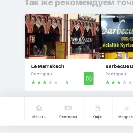
Так же рекомендуем точ
Le Marrakech
Barbecue 
Ресторан
Ресторан
3
Мечеть
Ресторан
Кафе
Медрес