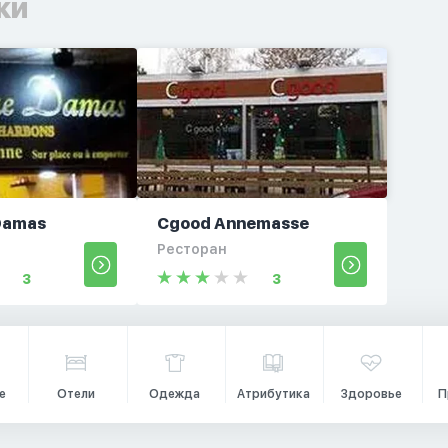
ки
Damas
Cgood Annemasse
Ресторан
3
3
е
Отели
Одежда
Атрибутика
Здоровье
П