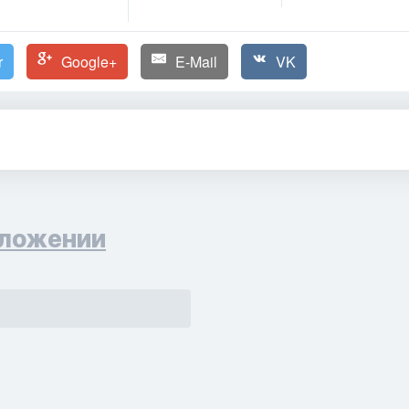
r
Google+
E-Mail
VK
ложении