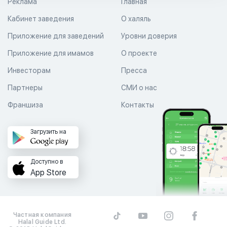
Реклама
Главная
Кабинет заведения
О халяль
Приложение для заведений
Уровни доверия
Приложение для имамов
О проекте
Инвесторам
Пресса
Партнеры
СМИ о нас
Франшиза
Контакты
Загрузить на
Доступно в
App Store
Частная компания
Halal Guide Ltd.