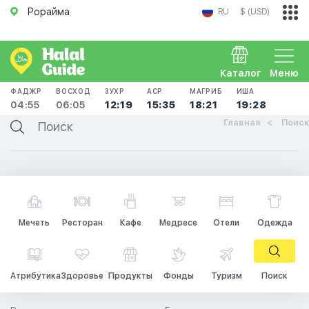
Рорайма
RU
$ (USD)
Каталог
Меню
ФАДЖР
ВОСХОД
ЗУХР
АСР
МАГРИБ
ИША
04:55
06:05
12:19
15:35
18:21
19:28
Главная
Поиск
Мечеть
Ресторан
Кафе
Медресе
Отели
Одежда
Атрибутика
Здоровье
Продукты
Фонды
Туризм
Поиск