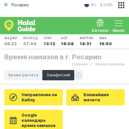
Росарио
RU
$ (USD)
Каталог
Меню
ФАДЖР
ВОСХОД
ЗУХР
АСР
МАГРИБ
ИША
06:22
07:44
13:13
16:08
18:31
19:50
Время намазов в г. Росарио
Главная
Время намазов
Время расчета
Направление на
Ближайшие
Киблу
мечети
Google
календарь
время намазов