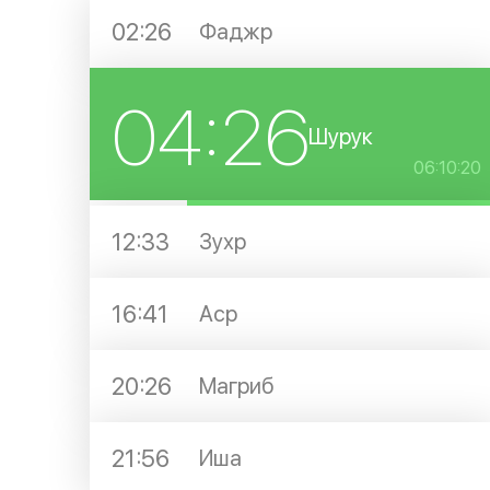
02:26
Фаджр
04:26
Шурук
06:10:19
12:33
Зухр
16:41
Аср
20:26
Магриб
21:56
Иша