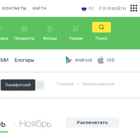
войти
КОНТАКТЫ
КАРТА
RU
₽ (RUB)
овье
Продукты
Фонды
Туризм
Поиск
СМИ
Блогеры
Android
iOS
Главная
Время намазов
рь
Ноябрь
Распечатать