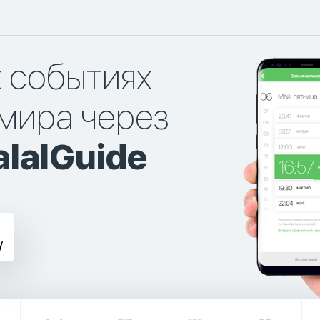
х событиях
мира через
lalGuide