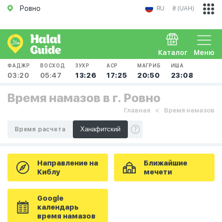
Ровно
RU
₴ (UAH)
Каталог
Меню
ФАДЖР
ВОСХОД
ЗУХР
АСР
МАГРИБ
ИША
03:20
05:47
13:26
17:25
20:50
23:08
Время намазов в г. Ровно
Главная
Время намазов
Время расчета
Направление на
Ближайшие
Киблу
мечети
Google
календарь
время намазов