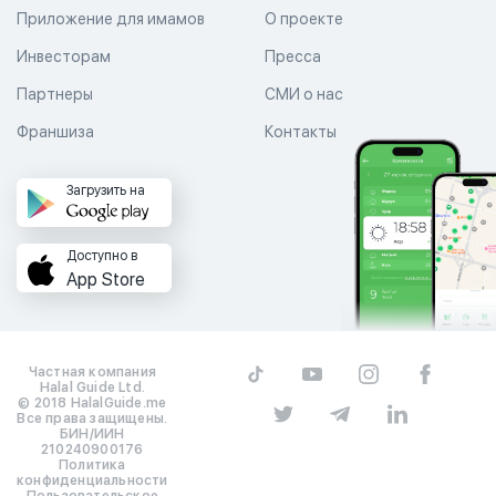
Приложение для имамов
О проекте
Инвесторам
Пресса
Партнеры
СМИ о нас
Франшиза
Контакты
Загрузить на
Доступно в
App Store
Частная компания
Halal Guide Ltd.
© 2018 HalalGuide.me
Все права защищены.
БИН/ИИН
210240900176
Политика
конфиденциальности