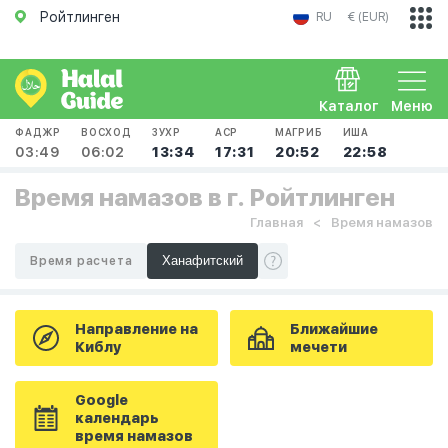
Ройтлинген
RU
€ (EUR)
Каталог
Меню
ФАДЖР
ВОСХОД
ЗУХР
АСР
МАГРИБ
ИША
03:49
06:02
13:34
17:31
20:52
22:58
Время намазов в г. Ройтлинген
Главная
Время намазов
Время расчета
Направление на
Ближайшие
Киблу
мечети
Google
календарь
время намазов