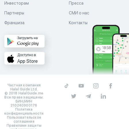
Инвесторам
Пресса
Партнеры
СМИ о нас
Франшиза
Контакты
Загрузить на
Доступно в
App Store
Частная компания
Halal Guide Ltd.
© 2018 HalalGuide.me
Все права защищены.
БИН/ИИН
210240900176
Политика
конфиденциальности
Пользовательское
соглашение
Правилами защиты