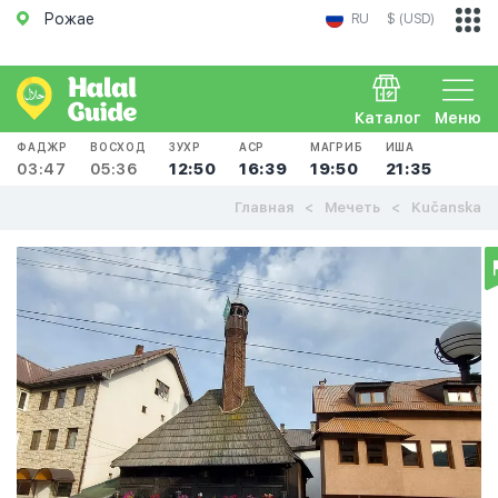
Рожае
RU
$ (USD)
Каталог
Меню
ФАДЖР
ВОСХОД
ЗУХР
АСР
МАГРИБ
ИША
03:47
05:36
12:50
16:39
19:50
21:35
Главная
Мечеть
Kučanska