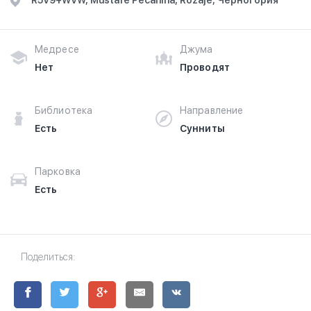
R5V9+WVW, Mustafe Pecanina, Rožaje, Черногория
Медресе
Джума
Нет
Проводят
Библиотека
Направление
Есть
Сунниты
Парковка
Есть
Поделиться: