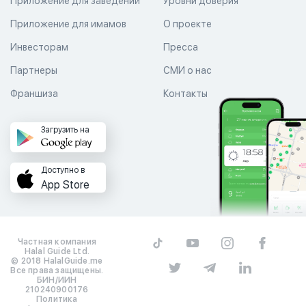
Приложение для заведений
Уровни доверия
Приложение для имамов
О проекте
Инвесторам
Пресса
Партнеры
СМИ о нас
Франшиза
Контакты
Загрузить на
Доступно в
App Store
Частная компания
Halal Guide Ltd.
© 2018 HalalGuide.me
Все права защищены.
БИН/ИИН
210240900176
Политика