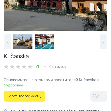
Kučanska
0
0 отзывов
Ознакомьтесь с отзывами посетителей Kučanska в
г.Рожае на фотографиях и узнайте о часах работы.
подробнее
Ваше духовное путешествие начинается здесь.
Задать вопрос имаму
0