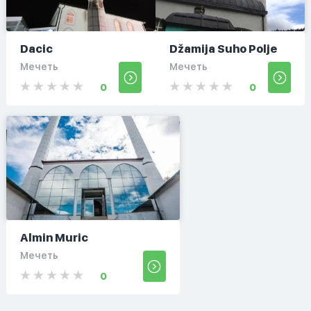
Dacic
Džamija Suho Polje
Мечеть
Мечеть
0
0
Almin Muric
Мечеть
0