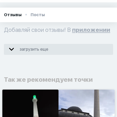
Отзывы
Посты
Добавляй свои отзывы! В
приложении
загрузить еще
Так же рекомендуем точки