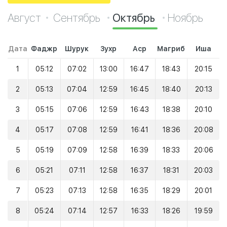
Август
Сентябрь
Октябрь
Ноябрь
Дата
Фаджр
Шурук
Зухр
Аср
Магриб
Иша
1
05:12
07:02
13:00
16:47
18:43
20:15
2
05:13
07:04
12:59
16:45
18:40
20:13
3
05:15
07:06
12:59
16:43
18:38
20:10
4
05:17
07:08
12:59
16:41
18:36
20:08
5
05:19
07:09
12:58
16:39
18:33
20:06
6
05:21
07:11
12:58
16:37
18:31
20:03
7
05:23
07:13
12:58
16:35
18:29
20:01
8
05:24
07:14
12:57
16:33
18:26
19:59