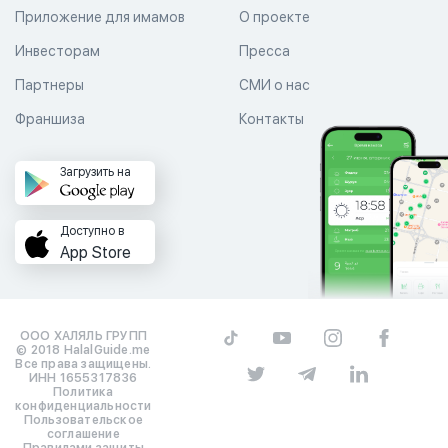
Приложение для имамов
О проекте
Инвесторам
Пресса
Партнеры
СМИ о нас
Франшиза
Контакты
Загрузить на
Доступно в
App Store
ООО ХАЛЯЛЬ ГРУПП
© 2018 HalalGuide.me
Все права защищены.
ИНН 1655317836
Политика
конфиденциальности
Пользовательское
соглашение