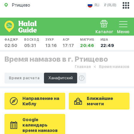
Ртищево
RU
₽ (RUB)
Каталог
Меню
ФАДЖР
ВОСХОД
ЗУХР
АСР
МАГРИБ
ИША
02:50
05:31
13:16
17:17
20:46
22:49
Время намазов в г. Ртищево
Главная
Время намазов
Время расчета
Направление на
Ближайшие
Киблу
мечети
Google
календарь
время намазов