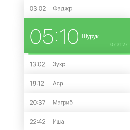
03:02
Фаджр
05:10
Шурук
07:31:27
13:02
Зухр
18:12
Аср
20:37
Магриб
22:42
Иша