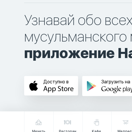
Узнавай обо все
мусульманского 
приложение Ha
Доступно в
Загрузить на
Мечеть
Ресторан
Кафе
Медрес