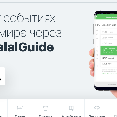
х событиях
мира через
lalGuide
е
Отели
Одежда
Атрибутика
Здоровье
П