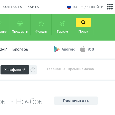
войти
КОНТАКТЫ
КАРТА
RU
₸ (KZT)
овье
Продукты
Фонды
Туризм
Поиск
СМИ
Блогеры
Android
iOS
Главная
Время намазов
рь
Ноябрь
Распечатать