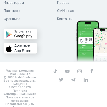
Инвесторам
Пресса
Партнеры
СМИ о нас
Франшиза
Контакты
Загрузить на
Доступно в
App Store
Частная компания
Halal Guide Ltd.
© 2018 HalalGuide.me
Все права защищены.
БИН/ИИН
210240900176
Политика
конфиденциальности
Пользовательское
соглашение
Правилами защиты