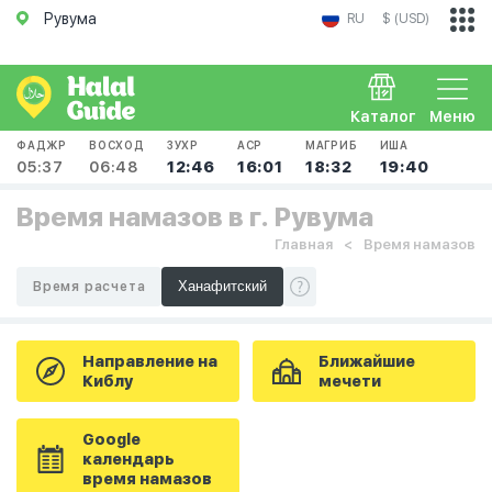
Рувума
RU
$ (USD)
Каталог
Меню
ФАДЖР
ВОСХОД
ЗУХР
АСР
МАГРИБ
ИША
05:37
06:48
12:46
16:01
18:32
19:40
Время намазов в г. Рувума
Главная
Время намазов
Время расчета
Направление на
Ближайшие
Киблу
мечети
Google
календарь
время намазов