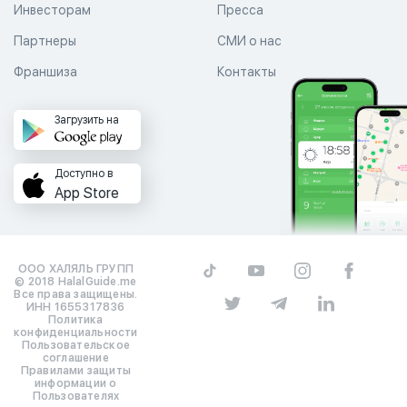
Инвесторам
Пресса
Партнеры
СМИ о нас
Франшиза
Контакты
Загрузить на
Доступно в
App Store
ООО ХАЛЯЛЬ ГРУПП
© 2018 HalalGuide.me
Все права защищены.
ИНН 1655317836
Политика
конфиденциальности
Пользовательское
соглашение
Правилами защиты
информации о
Пользователях