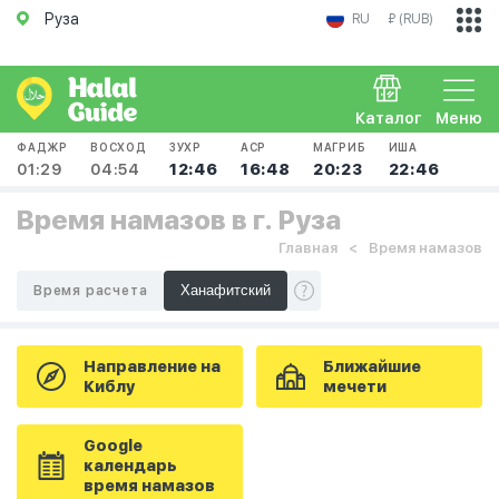
Руза
RU
₽ (RUB)
Каталог
Меню
ФАДЖР
ВОСХОД
ЗУХР
АСР
МАГРИБ
ИША
01:29
04:54
12:46
16:48
20:23
22:46
Время намазов в г. Руза
Главная
Время намазов
Время расчета
Направление на
Ближайшие
Киблу
мечети
Google
календарь
время намазов