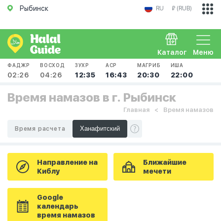
Рыбинск
RU
₽ (RUB)
Каталог
Меню
ФАДЖР
ВОСХОД
ЗУХР
АСР
МАГРИБ
ИША
02:26
04:26
12:35
16:43
20:30
22:00
Время намазов в г. Рыбинск
Главная
Время намазов
Время расчета
Направление на
Ближайшие
Киблу
мечети
Google
календарь
время намазов