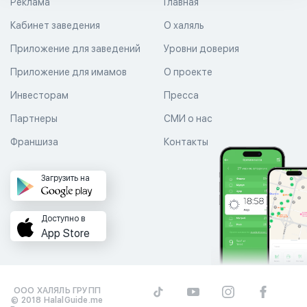
Реклама
Главная
Кабинет заведения
О халяль
Приложение для заведений
Уровни доверия
Приложение для имамов
О проекте
Инвесторам
Пресса
Партнеры
СМИ о нас
Франшиза
Контакты
Загрузить на
Доступно в
App Store
ООО ХАЛЯЛЬ ГРУПП
© 2018 HalalGuide.me