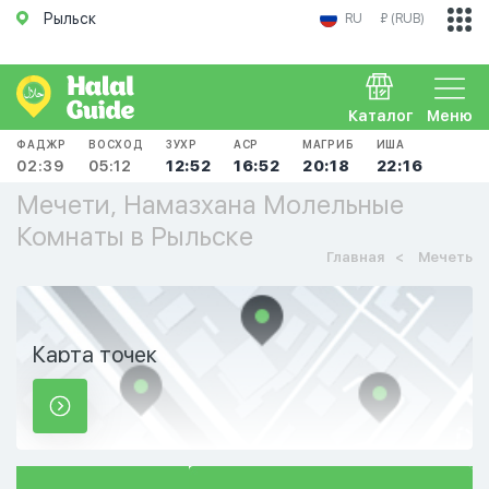
Рыльск
RU
₽ (RUB)
Каталог
Меню
ФАДЖР
ВОСХОД
ЗУХР
АСР
МАГРИБ
ИША
02:39
05:12
12:52
16:52
20:18
22:16
Мечети, Намазхана Молельные
Комнаты в Рыльске
Главная
Мечеть
Карта точек