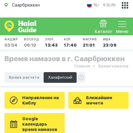
Саарбрюккен
RU
€ (EUR)
Каталог
Меню
ФАДЖР
ВОСХОД
ЗУХР
АСР
МАГРИБ
ИША
03:54
06:10
13:43
17:40
21:01
23:09
Время намазов в г. Саарбрюккен
Главная
Время намазов
Время расчета
Направление на
Ближайшие
Киблу
мечети
Google
календарь
время намазов