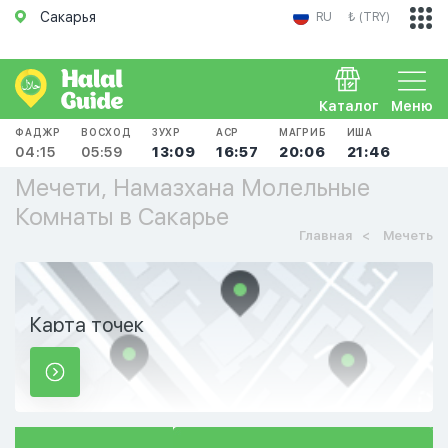
Сакарья
RU
₺ (TRY)
Каталог
Меню
ФАДЖР
ВОСХОД
ЗУХР
АСР
МАГРИБ
ИША
04:15
05:59
13:09
16:57
20:06
21:46
Мечети, Намазхана Молельные
Комнаты в Сакарье
Главная
Мечеть
Карта точек