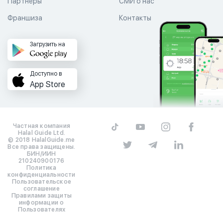
Партнеры
СМИ о нас
Франшиза
Контакты
Загрузить на
Доступно в
App Store
Частная компания
Halal Guide Ltd.
© 2018 HalalGuide.me
Все права защищены.
БИН/ИИН
210240900176
Политика
конфиденциальности
Пользовательское
соглашение
Правилами защиты
информации о
Пользователях