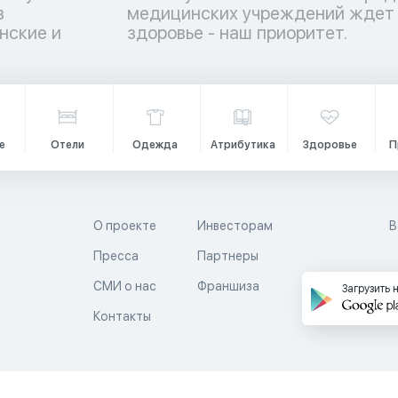
в
е
нские и
здоровье - наш приоритет.
е
Отели
Одежда
Атрибутика
Здоровье
П
О проекте
Инвесторам
В
Пресса
Партнеры
й
СМИ о нас
Франшиза
Загрузить 
Контакты