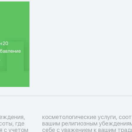
 +20
обавление
.
еждения,
ствующие
соты, где
тьтесь о
я с учетом
 Перечень