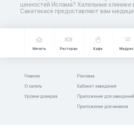
ценностей Ислама? Халяльные клиники 
медицинских учреждений ждет вас – ваш
Сакатекасе предоставляют вам медици
Мечеть
Ресторан
Кафе
Медрес
Главная
Реклама
О халяль
Кабинет заведения
Уровни доверия
Приложение для заведени
Приложение для имамов