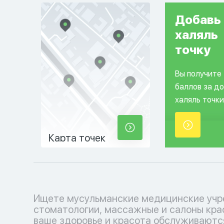
Добавь
халяль
точку
Вы получите
баллов за д
халяль точки
Карта точек
Ищете мусульманские медицинские учр
косметологические услуги, соответ
стоматологии, массажные и салоны кра
вашим религиозным убеждениям. Позабо
ваше здоровье и красота обслуживаютс
себе с уважением к вашим традициям.