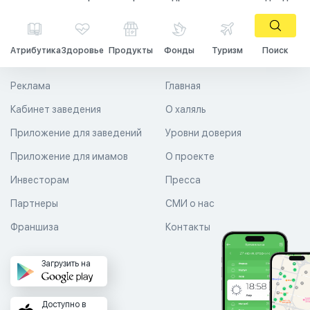
Атрибутика
Здоровье
Продукты
Фонды
Туризм
Поиск
Реклама
Главная
Кабинет заведения
О халяль
Приложение для заведений
Уровни доверия
Приложение для имамов
О проекте
Инвесторам
Пресса
Партнеры
СМИ о нас
Франшиза
Контакты
Загрузить на
Доступно в