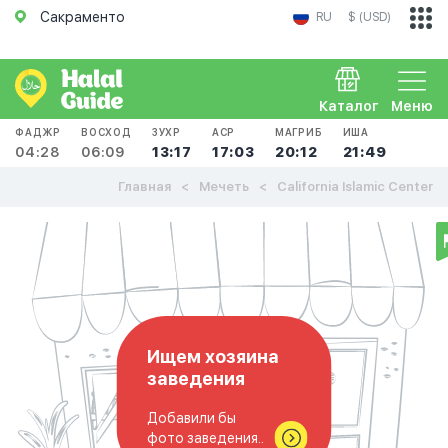
Сакраменто
RU
$ (USD)
Каталог
Меню
ФАДЖР
ВОСХОД
ЗУХР
АСР
МАГРИБ
ИША
04:28
06:09
13:17
17:03
20:12
21:49
Главная
Мечеть
California Islamic Center
Ищем хозяина
заведения
Добавили бы
фото заведения..