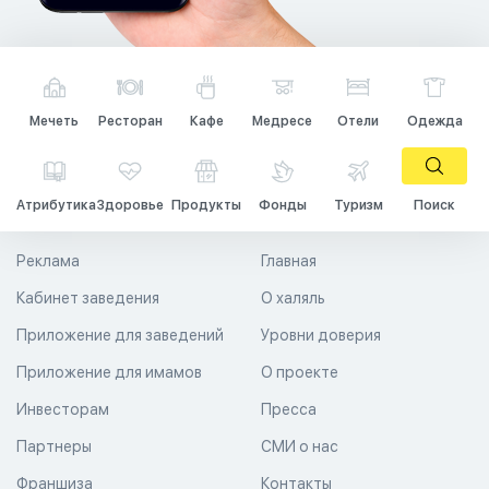
Мечеть
Ресторан
Кафе
Медресе
Отели
Одежда
Атрибутика
Здоровье
Продукты
Фонды
Туризм
Поиск
Реклама
Главная
Кабинет заведения
О халяль
Приложение для заведений
Уровни доверия
Приложение для имамов
О проекте
Инвесторам
Пресса
Партнеры
СМИ о нас
Франшиза
Контакты