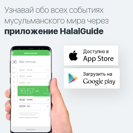
Узнавай обо всех событиях
мусульманского мира через
приложение HalalGuide
Доступно в
Загрузить на