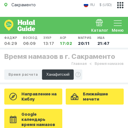
Сакраменто
RU
$ (USD)
Каталог
Меню
ФАДЖР
ВОСХОД
ЗУХР
АСР
МАГРИБ
ИША
04:29
06:09
13:17
17:02
20:11
21:47
Время намазов в г. Сакраменто
Главная
Время намазов
Время расчета
Направление на
Ближайшие
Киблу
мечети
Google
календарь
время намазов