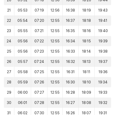
20
05:52
07:18
12:56
16:39
18:20
19:44
21
05:53
07:19
12:56
16:38
18:19
19:43
22
05:54
07:20
12:55
16:37
18:18
19:41
23
05:55
07:21
12:55
16:35
18:16
19:40
24
05:56
07:22
12:55
16:34
18:15
19:39
25
05:56
07:23
12:55
16:33
18:14
19:38
26
05:57
07:24
12:55
16:32
18:13
19:37
27
05:58
07:25
12:55
16:31
18:11
19:36
28
05:59
07:26
12:55
16:30
18:10
19:34
29
06:00
07:27
12:55
16:28
18:09
19:33
30
06:01
07:28
12:55
16:27
18:08
19:32
31
06:02
07:30
12:55
16:26
18:07
19:31