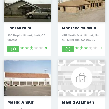
Lodi Muslim
Manteca Musalla
Mosque
210 Poplar Street, Lodi, CA
415 North Main Street, Unit
95240
4B, Manteca, CA 95337
3
3
Masjid Annur
Masjid Al Emaan