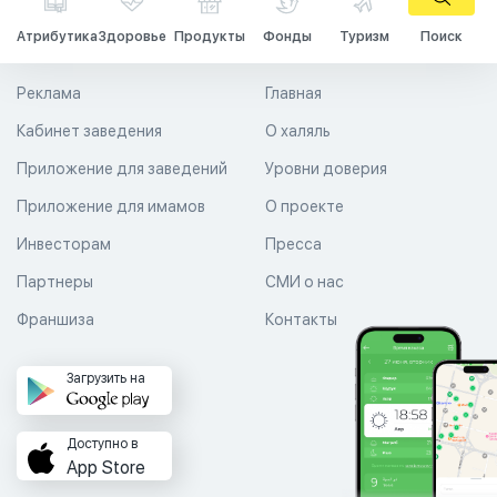
Атрибутика
Здоровье
Продукты
Фонды
Туризм
Поиск
Реклама
Главная
Кабинет заведения
О халяль
Приложение для заведений
Уровни доверия
Приложение для имамов
О проекте
Инвесторам
Пресса
Партнеры
СМИ о нас
Франшиза
Контакты
Загрузить на
Доступно в
App Store