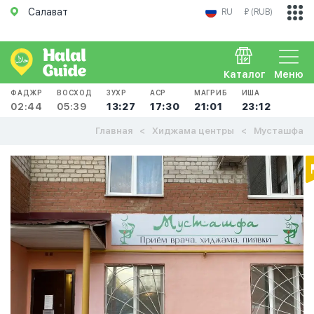
Салават
RU
₽ (RUB)
Каталог
Меню
ФАДЖР
ВОСХОД
ЗУХР
АСР
МАГРИБ
ИША
02:44
05:39
13:27
17:30
21:01
23:12
Главная
Хиджама центры
Мусташфа