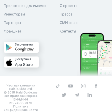
Приложение для имамов
О проекте
Инвесторам
Пресса
Партнеры
СМИ о нас
Франшиза
Контакты
Загрузить на
Доступно в
App Store
Частная компания
Halal Guide Ltd.
© 2018 HalalGuide.me
Все права защищены.
БИН/ИИН
210240900176
Политика
конфиденциальности