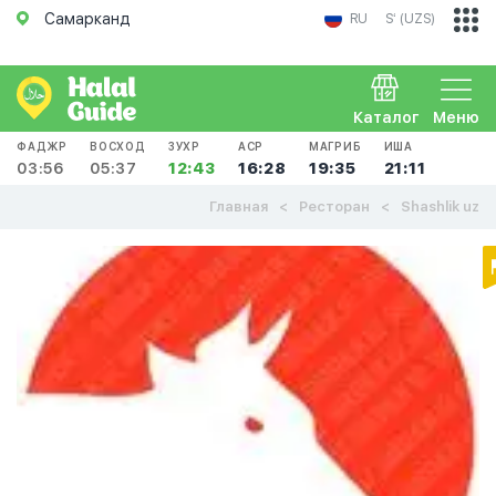
Самарканд
RU
Sʻ (UZS)
Каталог
Меню
ФАДЖР
ВОСХОД
ЗУХР
АСР
МАГРИБ
ИША
03:56
05:37
12:43
16:28
19:35
21:11
Главная
Ресторан
Shashlik uz