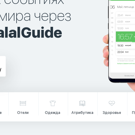
мира через
lalGuide
е
Отели
Одежда
Атрибутика
Здоровье
П