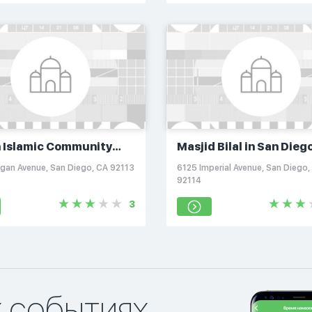
 Islamic Community
Masjid Bilal in San Dieg
r (LICC)
gan Avenue, San Diego, CA 92113
6125 Imperial Avenue, San Diego,
92114
3
х событиях