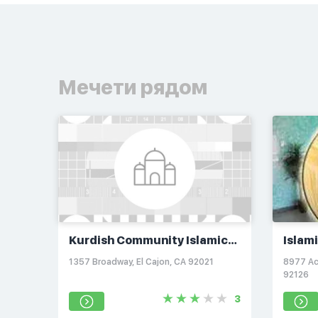
Мечети рядом
Kurdish Community Islamic
Islam
Center of Greater San Diego
1357 Broadway, El Cajon, CA 92021
8977 Ac
92126
3