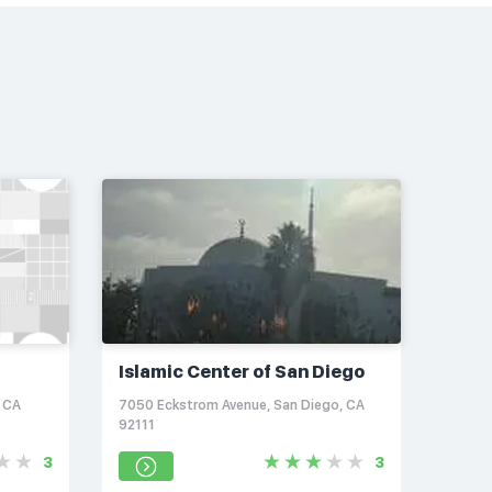
Islamic Center of San Diego
, CA
7050 Eckstrom Avenue, San Diego, CA
92111
3
3