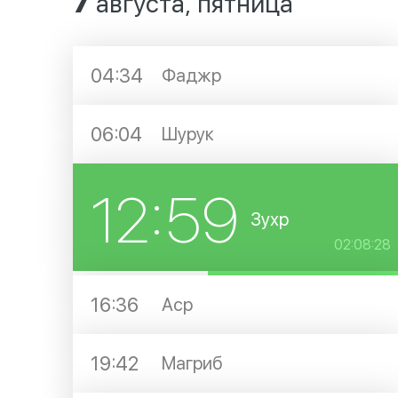
7
августа, пятница
04:34
Фаджр
06:04
Шурук
12:59
Зухр
02:08:27
16:36
Аср
19:42
Магриб