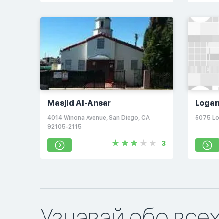
Masjid Al-Ansar
Logan
Cente
4014 Winona Avenue, San Diego, CA
5075 Lo
92105-2115
3
Узнавай обо все