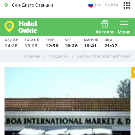
Сан-Диего Станции
RU
$ (USD)
Каталог
Меню
ФАДЖР
ВОСХОД
ЗУХР
АСР
МАГРИБ
ИША
04:35
06:05
12:59
16:36
19:41
21:07
Главная
Продукты
Balboa International Market