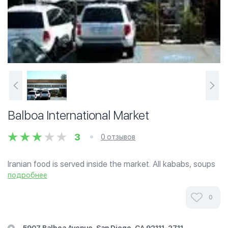
Balboa International Market
3
0 отзывов
Iranian food is served inside the market. All kababs, soups
and many other items are made to order. Parking is
подробнее
available.
0