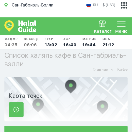
Сан-Габриэль-Вэлли
RU
$ (USD)
Каталог
Меню
ФАДЖР
ВОСХОД
ЗУХР
АСР
МАГРИБ
ИША
04:35
06:06
13:02
16:40
19:44
21:12
Список халяль кафе в Сан-габриэль-
вэлли
Главная
Кафе
Карта точек