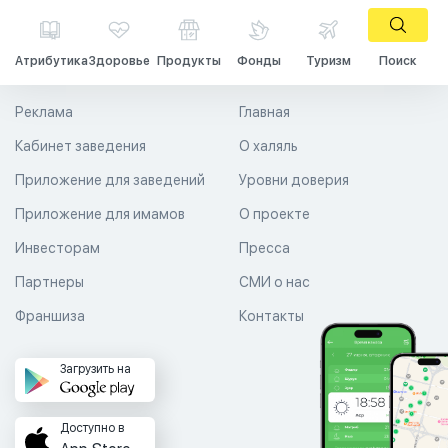
Атрибутика
Здоровье
Продукты
Фонды
Туризм
Поиск
Реклама
Главная
Кабинет заведения
О халяль
Приложение для заведений
Уровни доверия
Приложение для имамов
О проекте
Инвесторам
Пресса
Партнеры
СМИ о нас
Франшиза
Контакты
Загрузить на
Доступно в