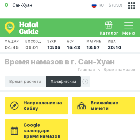
Сан-Хуан
RU
$ (USD)
Каталог
Меню
ФАДЖР
ВОСХОД
ЗУХР
АСР
МАГРИБ
ИША
04:45
06:01
12:35
15:43
18:57
20:10
Время намазов в г. Сан-Хуан
Главная
Время намазов
Время расчета
Направление на
Ближайшие
Киблу
мечети
Google
календарь
время намазов