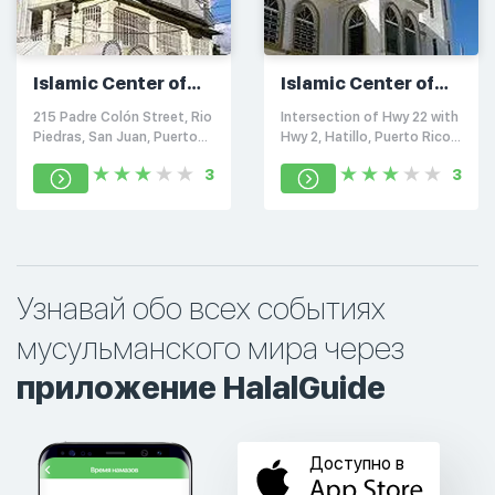
Islamic Center of
Islamic Center of
Puerto Rico
Hatillo
215 Padre Colón Street, Rio
Intersection of Hwy 22 with
Piedras, San Juan, Puerto
Hwy 2, Hatillo, Puerto Rico
Rico 00925
00659
3
3
Узнавай обо всех событиях
мусульманского мира через
приложение HalalGuide
Доступно в