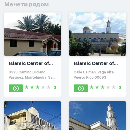
Мечети рядом
Islamic Center of
Islamic Center of
Montehiedra
Vega Alta
9329 Camino Luciano
Calle Caiman, Vega Alta,
Vasquez, Montehiedra, San
Puerto Rico 00693
Juan, Puerto Rico 00926
3
3