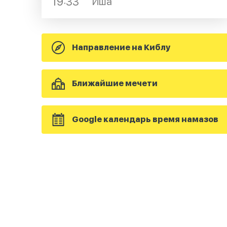
19:33
Иша
Направление на Киблу
Ближайшие мечети
Google календарь время намазов