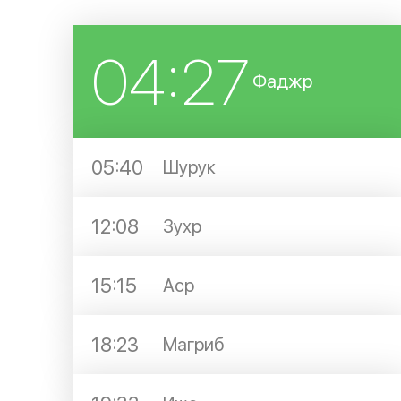
04:27
Фаджр
05:40
Шурук
12:08
Зухр
15:15
Аср
18:23
Магриб