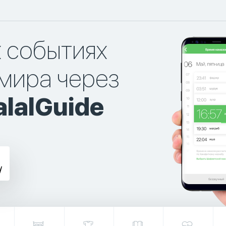
х событиях
мира через
lalGuide