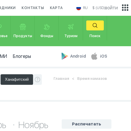
войти
ЗДНИКИ
КОНТАКТЫ
КАРТА
RU
$ (USD)
овье
Продукты
Фонды
Туризм
Поиск
СМИ
Блогеры
Android
iOS
Главная
Время намазов
рь
Ноябрь
Распечатать