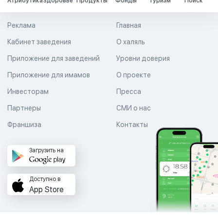
Атрибутика
Здоровье
Продукты
Фонды
Туризм
Поиск
Реклама
Главная
Кабинет заведения
О халяль
Приложение для заведений
Уровни доверия
Приложение для имамов
О проекте
Инвесторам
Пресса
Партнеры
СМИ о нас
Франшиза
Контакты
Загрузить на
Доступно в
App Store