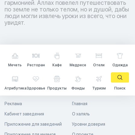
гармонией. Аллах повелел путешествовать
по земле не только телом, но и душой, дабы
люди могли извлечь уроки из всего, что они
увидят.
Мечеть
Ресторан
Кафе
Медресе
Отели
Одежда
Атрибутика
Здоровье
Продукты
Фонды
Туризм
Поиск
Реклама
Главная
Кабинет заведения
О халяль
Приложение для заведений
Уровни доверия
Приложение для имамов
О проекте