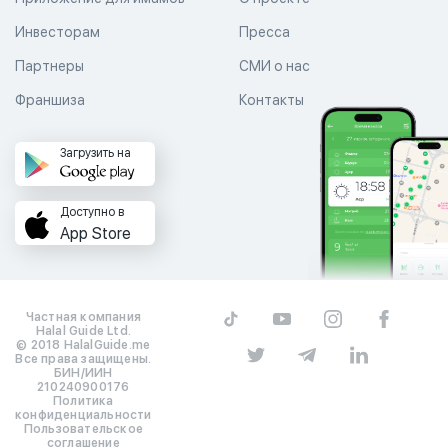
Инвесторам
Пресса
Партнеры
СМИ о нас
Франшиза
Контакты
Загрузить на
Доступно в
App Store
Частная компания
Halal Guide Ltd.
© 2018 HalalGuide.me
Все права защищены.
БИН/ИИН
210240900176
Политика
конфиденциальности
Пользовательское
соглашение