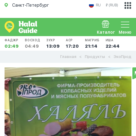
Санкт-Петербург
RU
₽ (RUB)
Каталог
Меню
ФАДЖР
ВОСХОД
ЗУХР
АСР
МАГРИБ
ИША
02:49
04:49
13:09
17:20
21:14
22:44
Главная
Продукты
ЭкоПрод