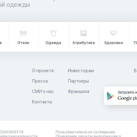
кой одежды
е
Отели
Одежда
Атрибутика
Здоровье
П
О проекте
Инвесторам
В
Пресса
Партнеры
й
СМИ о нас
Франшиза
Загрузить 
Контакты
0240900176
Пользовательское соглашение
онфиденциальности
Правилами защиты информации о