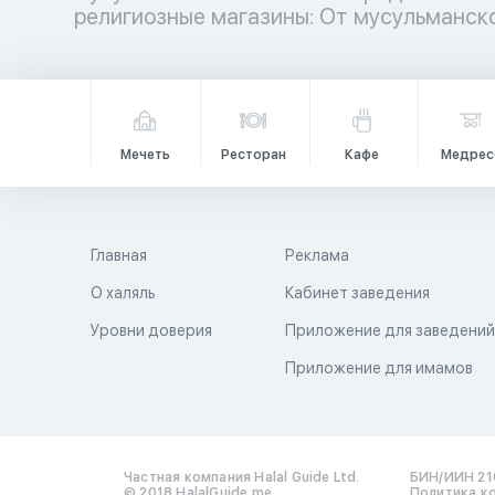
религиозные магазины: От мусульманс
Мечеть
Ресторан
Кафе
Медрес
Главная
Реклама
О халяль
Кабинет заведения
Уровни доверия
Приложение для заведени
Приложение для имамов
Частная компания Halal Guide Ltd.
БИН/ИИН 21
© 2018 HalalGuide.me
Политика к