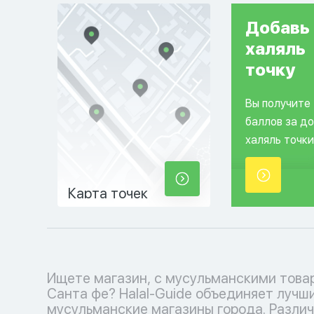
Добавь
халяль
точку
Вы получите
баллов за д
халяль точки
Карта точек
Ищете магазин, с мусульманскими това
и аксессуаров до религиозных книг и деко
Санта фе? Halal-Guide объединяет лучш
дома - у нас есть все, чтобы удовлетворить в
мусульманские магазины города. Разли