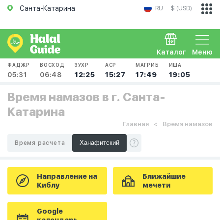
Санта-Катарина
RU
$ (USD)
Каталог
Меню
ФАДЖР
ВОСХОД
ЗУХР
АСР
МАГРИБ
ИША
05:31
06:48
12:25
15:27
17:49
19:05
Время намазов в г. Санта-
Катарина
Главная
Время намазов
Время расчета
Направление на
Ближайшие
Киблу
мечети
Google