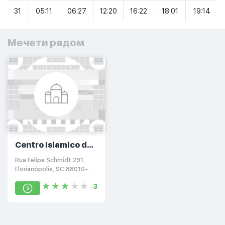
31
05:11
06:27
12:20
16:22
18:01
19:14
Мечети рядом
Centro Islamico de
Florianopolis
Rua Felipe Schmidt 291,
Florianópolis, SC 88010-
001
3