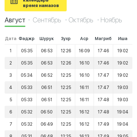
календарь
время намазов
Август
Сентябрь
Октябрь
Ноябрь
Дата
Фаджр
Шурук
Зухр
Аср
Магриб
Иша
1
05:35
06:53
12:26
16:09
17:46
19:02
2
05:35
06:53
12:26
16:10
17:46
19:02
3
05:34
06:52
12:25
16:10
17:47
19:02
4
05:33
06:51
12:25
16:11
17:47
19:03
5
05:33
06:51
12:25
16:11
17:48
19:03
6
05:32
06:50
12:25
16:12
17:48
19:04
7
05:32
06:49
12:25
16:12
17:49
19:04
8
05:31
06:48
12:25
16:13
17:49
19:05